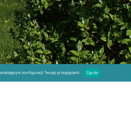
iadającym konfiguracji Twojej przeglądarki.
Zgoda
om
Kielce, ul. W. Szczepaniaka 23
E-REJESTRACJA