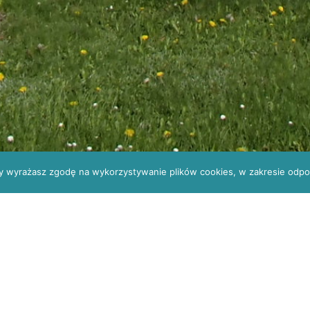
ony wyrażasz zgodę na wykorzystywanie plików cookies, w zakresie odpow
cjalistów
41 330 34 13
wsplkielce@gmail.c
y „na zakup Unitu okulistycznego”
L
itu okulistycznego” dla Wojskowej Specjalistycznej
nak sprawy ZO/5/2019/WSPL