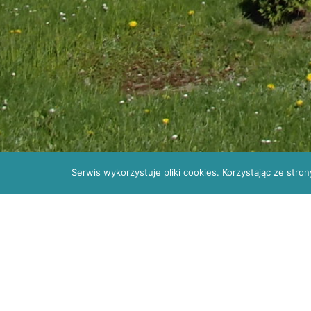
Serwis wykorzystuje pliki cookies. Korzystając ze str
Rejestracja: POZ
41 330 34 10; do spe
Zaproszenie do złożenia ofert
znak sprawy ZO/5/2019/WSP
Zaproszenie do złożenia oferty „na zakup Un
Przychodni Lekarskiej SPZOZ w Kielcach z