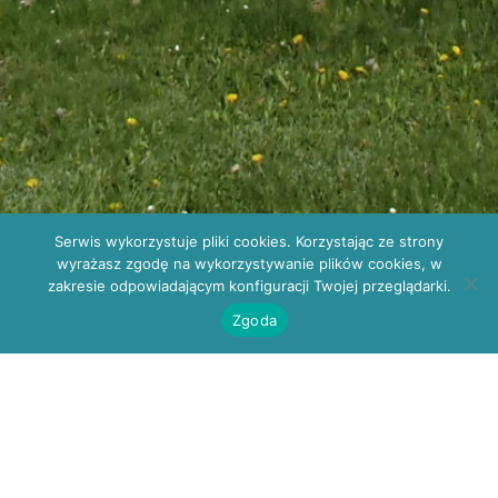
Rejestracja: POZ
Serwis wykorzystuje pliki cookies. Korzystając ze strony
41 330 34 10; do specjalistów
wyrażasz zgodę na wykorzystywanie plików cookies, w
41 330 34 13
zakresie odpowiadającym konfiguracji Twojej przeglądarki.
wsplkielce@gmail.com
Zgoda
Kielce, ul. W. Szczepaniaka 23
Zaproszenie do złożenia oferty „na
zakup DROBNYCH ARTYKUŁÓW
MEDYCZNYCH” znak sprawy