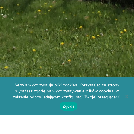
Rejestracja: POZ
Serwis wykorzystuje pliki cookies. Korzystając ze strony
41 330 34 10; do specjalistów
wyrażasz zgodę na wykorzystywanie plików cookies, w
41 330 34 13
zakresie odpowiadającym konfiguracji Twojej przeglądarki.
wsplkielce@gmail.com
Zgoda
Kielce, ul. W. Szczepaniaka 23
Wybór oferty w postępowaniu