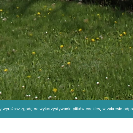
ony wyrażasz zgodę na wykorzystywanie plików cookies, w zakresie odpow
cjalistów
41 330 34 13
wsplkielce@gmail.c
ty: znak sprawy ZO/5/2020/WSPL na