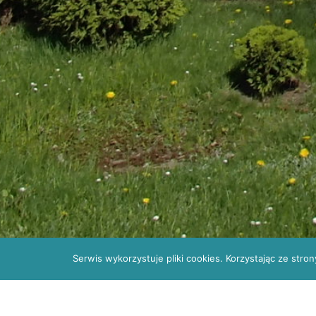
Serwis wykorzystuje pliki cookies. Korzystając ze str
Rejestracja: POZ
41 330 34 10; do spe
Zaproszenie do złożenia ofer