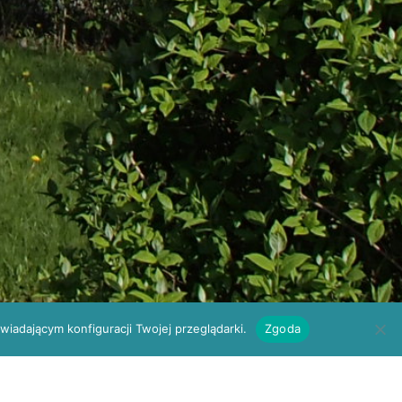
iadającym konfiguracji Twojej przeglądarki.
Zgoda
om
Kielce, ul. W. Szczepaniaka 23
E-REJESTRACJA