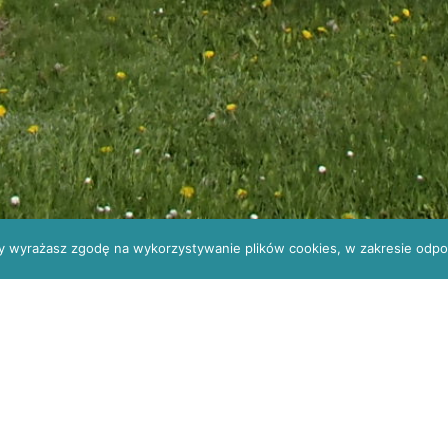
ony wyrażasz zgodę na wykorzystywanie plików cookies, w zakresie odpow
cjalistów
41 330 34 13
wsplkielce@gmail.c
a ZO/5/2019/WSPL na zakup UNITU
/WSPL na zakup UNITU OKULISTYCZNEGO
9 wspl