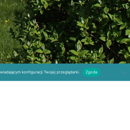
iadającym konfiguracji Twojej przeglądarki.
Zgoda
om
Kielce, ul. W. Szczepaniaka 23
E-REJESTRACJA