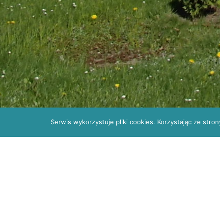
Serwis wykorzystuje pliki cookies. Korzystając ze str
Rejestracja: POZ
41 330 34 10; do spe
Wyjaśnienia do postępowani
OKULISTYCZNEGO
Wyjaśnienia do postępowania ZO/5/2019
Wyjaśnienia———>
wyjaśnienia do ZO 5 201