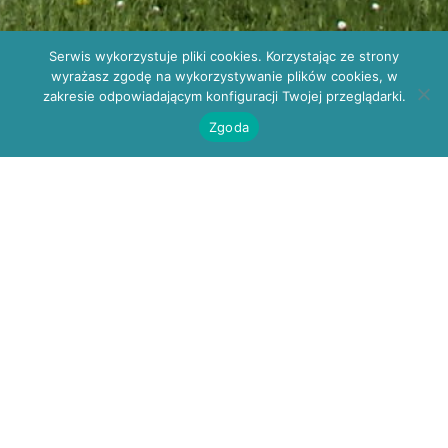
Rejestracja: POZ
Serwis wykorzystuje pliki cookies. Korzystając ze strony
41 330 34 10; do specjalistów
wyrażasz zgodę na wykorzystywanie plików cookies, w
41 330 34 13
zakresie odpowiadającym konfiguracji Twojej przeglądarki.
wsplkielce@gmail.com
Zgoda
Kielce, ul. W. Szczepaniaka 23
OFERTA PRACY – FIZJOTERAPEUTA
OGŁOSZENIE
NIEAKTUALNE
Wojskowa Specjalistyczna Przychodnia Lekarska SPZOZ
w Kielcach zatrudni osobę na
stanowisko:
FIZOTERAPEUTA
z doświadczeniem
zawodowym, oraz z kursami fizjoterapeutycznymi.